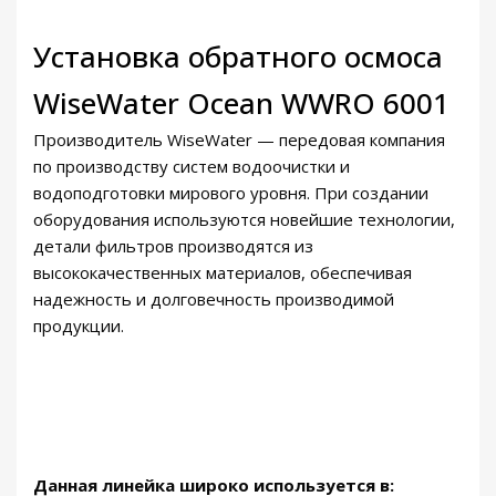
о
о
Установка обратного осмоса
с
WiseWater Ocean WWRO 6001
м
о
Производитель WiseWater — передовая компания
с
по производству систем водоочистки и
а
водоподготовки мирового уровня. При создании
W
оборудования используются новейшие технологии,
i
детали фильтров производятся из
s
высококачественных материалов, обеспечивая
e
надежность и долговечность производимой
W
продукции.
a
t
e
r
O
c
Данная линейка широко используется в: