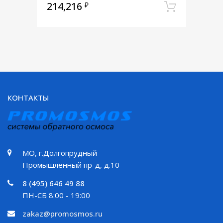
214,216
₽
В корз
КОНТАКТЫ
МО, г.Долгопрудный
Промышленный пр-д, д.10
8 (495) 646 49 88
ПН-СБ 8:00 - 19:00
zakaz@promosmos.ru