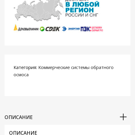
в
о
У
с
т
а
н
о
в
Категория:
Коммерческие системы обратного
к
осмоса
а
о
б
р
а
т
ОПИСАНИЕ
н
о
ОПИСАНИЕ
г