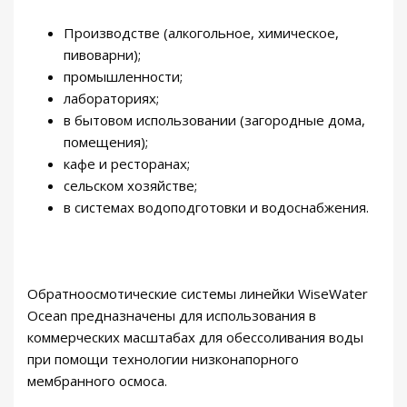
e
a
Производстве (алкогольное, химическое,
n
пивоварни);
W
промышленности;
W
лабораториях;
R
в бытовом использовании (загородные дома,
O
помещения);
6
кафе и ресторанах;
0
сельском хозяйстве;
0
в системах водоподготовки и водоснабжения.
1
Обратноосмотические системы линейки WiseWater
Ocean предназначены для использования в
коммерческих масштабах для обессоливания воды
при помощи технологии низконапорного
мембранного осмоса.