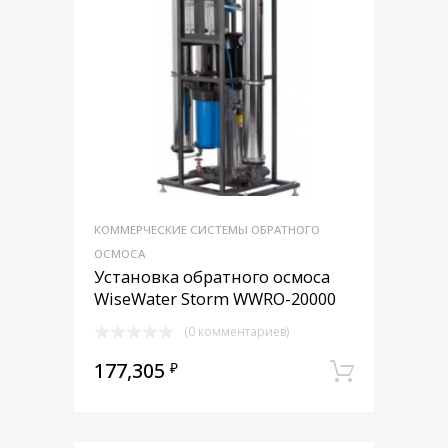
КОММЕРЧЕСКИЕ СИСТЕМЫ ОБРАТНОГО
ОСМОСА
Установка обратного осмоса
WiseWater Storm WWRO-20000
(0 комментариев)
177,305
₽
В корз