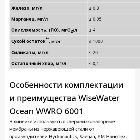
Железо, мг/л
≤ 0,3
Марганец, мг/л
≤ 0,05
Окисляемость, (ПО), мгО
≤ 4
/л
2
**
Сухой остаток
≤ 1000
, мг/л
Силикаты, мг/л
≤ 20
Остаточный хлор, мг/л
≤ 0,1
Особенности комплектации
и преимущества WiseWater
Ocean WWRO 6001
В линейке используются сверхнизконапорные
мембраны из нержавеющей стали от
производителей Hydranautics, Saehan, РМ Нанотех,