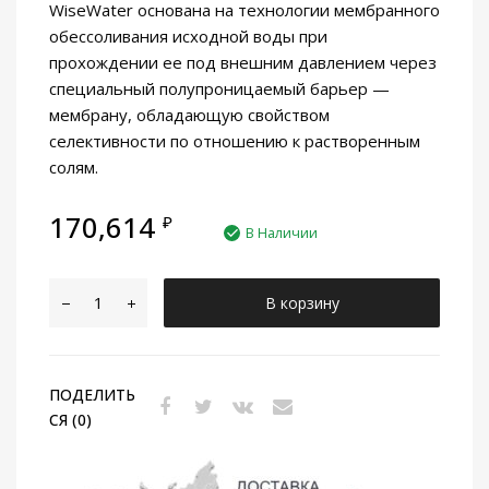
WiseWater основана на технологии мембранного
обессоливания исходной воды при
прохождении ее под внешним давлением через
специальный полупроницаемый барьер —
мембрану, обладающую свойством
селективности по отношению к растворенным
солям.
170,614
₽
В Наличии
К
В корзину
о
л
и
ПОДЕЛИТЬ
ч
СЯ (0)
е
с
т