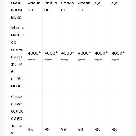
ская
ональ
ональ
ональ
ональ
Да
Да
пром
но
но
но
но
ывка
Макси
мальн
ое
солес
4000*
4000*
4000*
4000*
4000*
4000*
одер
***
***
***
***
***
***
жани
е
(TDS),
мг/л
Сниж
ение
солес
одер
жани
98
98
98
98
98
98
я