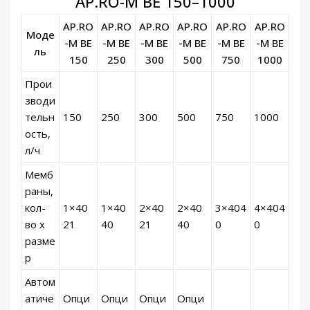
AP.RO-M BE 150–1000
AP.RO
AP.RO
AP.RO
AP.RO
AP.RO
AP.RO
Моде
-M BE
-M BE
-M BE
-M BE
-M BE
-M BE
ль
150
250
300
500
750
1000
Прои
зводи
тельн
150
250
300
500
750
1000
ость,
л/ч
Мемб
раны,
кол-
1×40
1×40
2×40
2×40
3×404
4×404
во х
21
40
21
40
0
0
разме
р
Автом
атиче
Опци
Опци
Опци
Опци