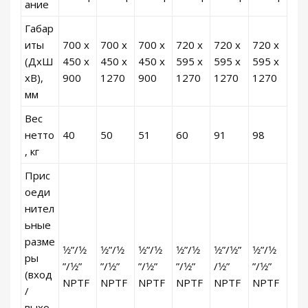
ание
Габар
иты
700 x
700 x
700 x
720 x
720 x
720 x
(ДxШ
450 x
450 x
450 x
595 x
595 x
595 x
xВ),
900
1270
900
1270
1270
1270
мм
Вес
нетто
40
50
51
60
91
98
, кг
Прис
оеди
нител
ьные
разме
1⁄2”/1⁄2
1⁄2”/1⁄2
1⁄2”/1⁄2
1⁄2”/1⁄2
1⁄2”/1⁄2”
1⁄2”/1⁄2
ры
”/1⁄2”
”/1⁄2”
”/1⁄2”
”/1⁄2”
/1⁄2”
”/1⁄2”
(вход
NPTF
NPTF
NPTF
NPTF
NPTF
NPTF
/
выхо