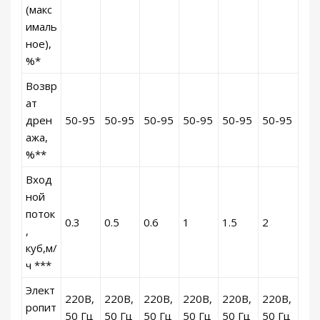
(макс
ималь
ное),
%*
Возвр
ат
дрен
50-95
50-95
50-95
50-95
50-95
50-95
ажа,
%**
Вход
ной
поток
0.3
0.5
0.6
1
1.5
2
,
куб,м/
ч ***
Элект
220В,
220В,
220В,
220В,
220В,
220В,
ропит
50 Гц
50 Гц
50 Гц
50 Гц
50 Гц
50 Гц