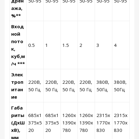
дрен
50-95
50-95
50-95
50-95
50-95
50-95
ажа,
%**
Вход
ной
пото
0.5
1
1.5
2
3
4
к,
куб,м
/ч ***
Элек
троп
220В,
220В,
220В,
220В,
380В,
380В,
итан
50 Гц
50 Гц
50 Гц
50 Гц
50Гц
50Гц
ие
Габа
риты
685x1
685x1
1260x
1260x
2315x
2315x
(ДxШ
375x5
375x5
1390x
1390x
1770x
1770x
xВ),
20
20
780
780
830
830
мм