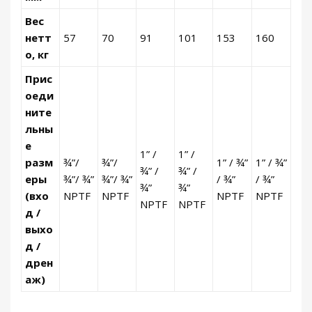
Вес
нетт
57
70
91
101
153
160
о, кг
Прис
оеди
ните
льны
е
1” /
1” /
разм
¾”/
¾”/
1” / ¾”
1” / ¾”
¾” /
¾” /
еры
¾”/ ¾”
¾”/ ¾”
/ ¾”
/ ¾”
¾”
¾”
(вхо
NPTF
NPTF
NPTF
NPTF
NPTF
NPTF
д /
выхо
д /
дрен
аж)