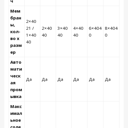
ч
Мем
бран
2×40
ы,
21 /
2×40
3×40
4×40
6×404
8×404
кол-
1×40
40
40
40
0
0
во х
40
разм
ер
Авто
мати
ческ
Да
Да
Да
Да
Да
Да
ая
пром
ывка
Макс
имал
ьное
соле