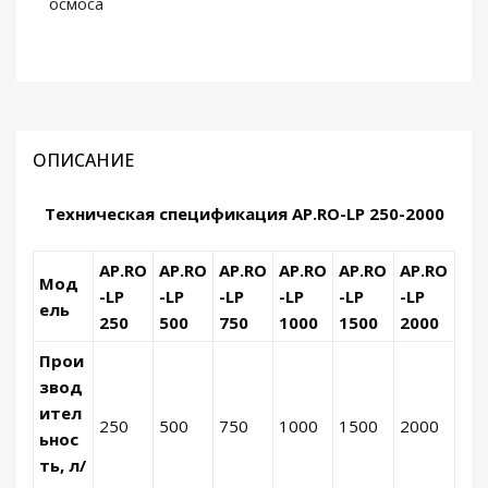
осмоса
ОПИСАНИЕ
Техническая спецификация AP.RO-LP 250-2000
AP.RO
AP.RO
AP.RO
AP.RO
AP.RO
AP.RO
Мод
-LP
-LP
-LP
-LP
-LP
-LP
ель
250
500
750
1000
1500
2000
Прои
звод
ител
250
500
750
1000
1500
2000
ьнос
ть, л/