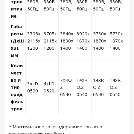
троп
380В,
380В,
380В,
380В,
380В,
380В,
итан
50Гц
50Гц
50Гц
50Гц
50Гц
50Гц
ие
Габа
риты
3705x
3705x
3840x
3920x
5730x
5730x
(ДxШ
2115x
2115x
1830x
1870x
1870x
1870x
xВ),
1200
1200
1400
1400
1400
1400
мм
Коли
чест
во и
7xRO.
14xR
14xR
14xR
3xLD
4xLD
тип
Z
O.Z
O.Z
O.Z
0520
0520
пред
0540
0540
0540
0540
филь
тров
* Максимальное солесодержание согласно
производителю мембран.