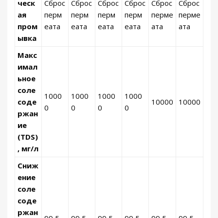
ческ
Сброс
Сброс
Сброс
Сброс
Сброс
Сброс
ая
перм
перм
перм
перм
перме
перме
пром
еата
еата
еата
еата
ата
ата
ывка
Макс
имал
ьное
соле
1000
1000
1000
1000
соде
10000
10000
0
0
0
0
ржан
ие
(TDS)
, мг/л
Сниж
ение
соле
соде
ржан