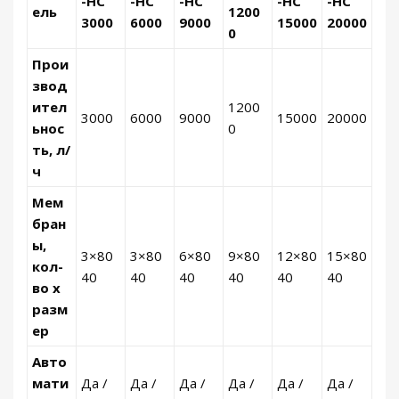
-HC
-HC
-HC
-HC
-HC
ель
1200
3000
6000
9000
15000
20000
0
Прои
звод
ител
1200
3000
6000
9000
15000
20000
ьнос
0
ть, л/
ч
Мем
бран
ы,
3×80
3×80
6×80
9×80
12×80
15×80
кол-
40
40
40
40
40
40
во х
разм
ер
Авто
мати
Да /
Да /
Да /
Да /
Да /
Да /