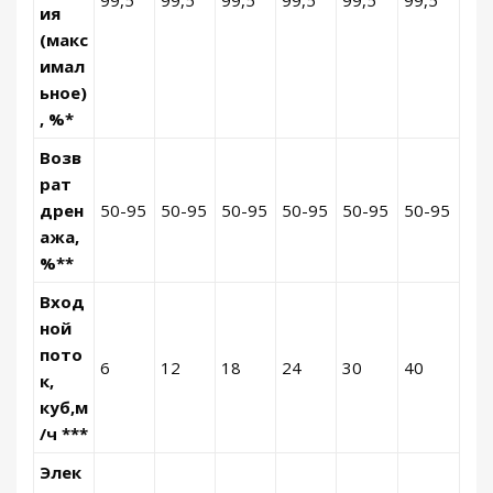
99,5
99,5
99,5
99,5
99,5
99,5
ия
(макс
имал
ьное)
, %*
Возв
рат
дрен
50-95
50-95
50-95
50-95
50-95
50-95
ажа,
%**
Вход
ной
пото
6
12
18
24
30
40
к,
куб,м
/ч ***
Элек